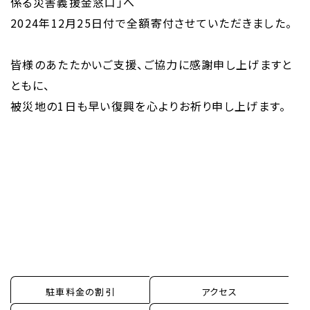
係る災害義援金窓口」へ
2024年12月25日付で全額寄付させていただきました。
皆様のあたたかいご支援、ご協力に感謝申し上げますと
ともに、
被災地の1日も早い復興を心よりお祈り申し上げます。
HOME
ホテルのコンセプト
宿泊
レストラン＆バー
ウエディング
宴会・会議・パーティー
新着情報
お問い合わせ
駐車料金の割引
アクセス