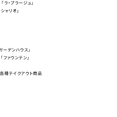
「ラ・プラージュ」
ンシャリオ」
ガーデンハウス」
「ファウンテン」
る各種テイクアウト商品