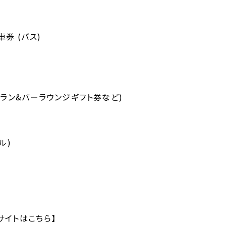
券 (バス)
トラン&バーラウンジギフト券など)
ル)
HOME
ホテルのコンセプト
宿泊
サイトはこちら】
レストラン＆バー