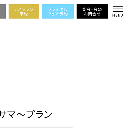
レストラン
ブライダル
宴会・会議
予約
フェア予約
お問合せ
MENU
れサマ～プラン