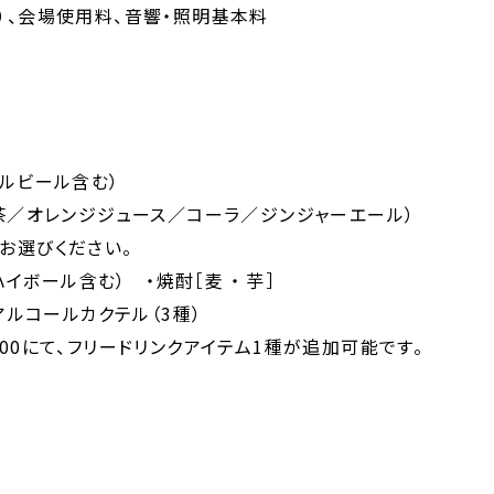
）、会場使用料、音響・照明基本料
宿泊
レストラン＆バー
ウエディング
宴会・会議・パーティー
ールビール含む）
新着情報
龍茶／オレンジジュース／コーラ／ジンジャーエール）
お問い合わせ
お選びください。
One Harmony
ハイボール含む） ・焼酎［麦 ・ 芋］
アルコールカクテル（3種）
00にて、フリードリンクアイテム1種が追加可能です。