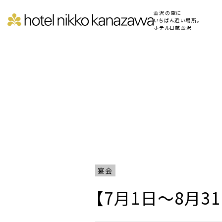
金沢の空に
いちばん近い場所。
ホテル日航金沢
宴会
【7月1日～8月