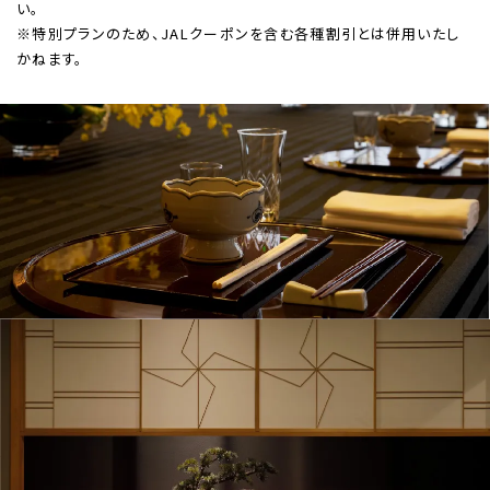
い。
※特別プランのため、JALクーポンを含む各種割引とは併用いたし
かねます。
HOME
ホテルのコンセプト
宿泊
レストラン＆バー
ウエディング
宴会・会議・パーティー
新着情報
お問い合わせ
One Harmony