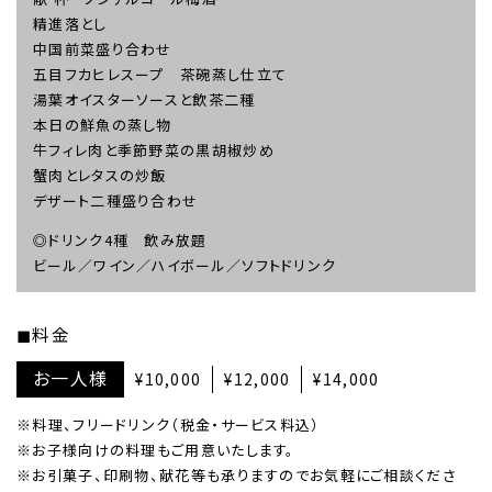
精進落とし
中国前菜盛り合わせ
五目フカヒレスープ 茶碗蒸し仕立て
湯葉オイスターソースと飲茶二種
本日の鮮魚の蒸し物
牛フィレ肉と季節野菜の黒胡椒炒め
蟹肉とレタスの炒飯
デザート二種盛り合わせ
◎ドリンク4種 飲み放題
ビール／ワイン／ハイボール／ソフトドリンク
料金
お一人様
¥10,000
¥12,000
¥14,000
※料理、フリードリンク（税金・サービス料込）
※お子様向けの料理もご用意いたします。
※お引菓子、印刷物、献花等も承りますのでお気軽にご相談くださ