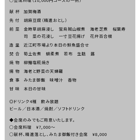
○会席料理（10,000円コースの一例）
献 杯
加賀梅酒
先 付
胡麻豆腐（精進おとし）
前 菜
金時草胡麻浸し 蛍烏賊山椒煮 海老芝煮 桜葉寿
司 菜の花浸し 一寸豆花揚げ 花弁百合根
造 里
近江町市場より本日の鮮魚盛合せ
焚 合
筍土佐煮 蛸柔煮 若布 生麩 蕗
焼 物
柳鰆塩糀焼き
揚 物
海老と野菜の天婦羅
食 事
みたま御飯 味噌汁 香物
甘 味
本日の甘味
◎ドリンク4種 飲み放題
ビール／日本酒／焼酎／ソフトドリンク
◆会席のみでもご用意いたします。
○会席料理 ¥7,000～
○献杯、精進落とし、みたま御飯付き会席 ¥8,000