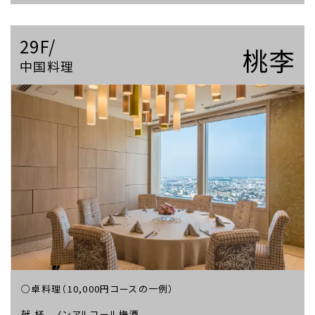
29F/
桃李
中国料理
○卓料理（10,000円コースの一例）
献 杯 ノンアルコール梅酒