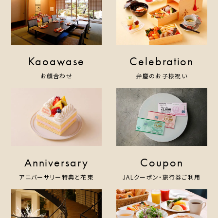
ホテルのコンセプト
宿泊
レストラン＆バー
ウエディング
Kaoawase
Celebration
宴会・会議・パーティー
お顔合わせ
弁慶のお子様祝い
新着情報
お問い合わせ
One Harmony
Anniversary
Coupon
アニバーサリー特典と花束
JALクーポン・旅行券ご利用