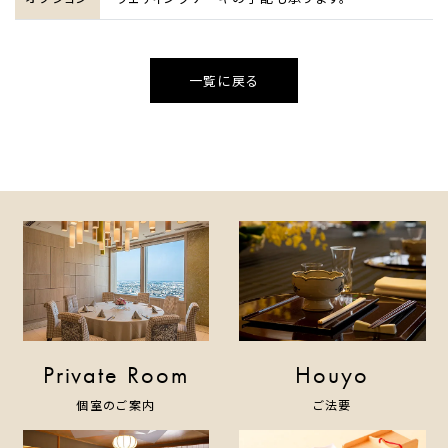
一覧に戻る
HOME
ホテルのコンセプト
宿泊
レストラン＆バー
ウエディング
Private Room
Houyo
宴会・会議・パーティー
個室のご案内
ご法要
新着情報
お問い合わせ