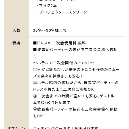
・マイク2本
・プロジェクター、スクリーン
人数
30名～90名様まで
特典
■ドレスの二次会使用料 無料
■披露宴パーティーの装花を二次会会場へ移動
可
～ホテルで二次会開催のPOINT～
①何かと慌ただしい主役のふたりも移動がスムー
ズで楽々＆幹事さまも安心！
②ホテル館内の移動だから、披露宴パーティーの
ドレスを着たまま二次会に参加OK！
③二次会までの時間が空いても安心。ゲストルー
ムでゆっくり休めます。
④披露宴パーティーの装花を二次会会場へ移動
もOK！
オプション
ウェディングケーキの手配も承ります。