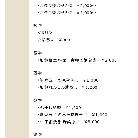
・お造り盛合せ3種 ￥2,000～
・お造り盛合せ5種 ￥4,000～
吸物
＜6月＞
☆蛤吸い ￥900
煮物
・加賀郷土料理 合鴨の治部煮 ￥2,000
蒸物
・能登玉子の茶碗蒸し ￥1,000
・加賀れんこん蓮蒸し ￥1,200
焼物
・丸干し烏賊 ￥1,000
・能登玉子の出汁巻き玉子 ￥1,000
・和牛網焼き 野菜添え ￥8,000
揚物