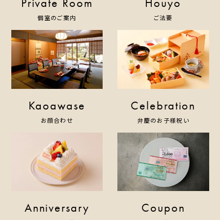
Private Room
Houyo
個室のご案内
ご法要
Kaoawase
Celebration
お顔合わせ
弁慶のお子様祝い
Anniversary
Coupon