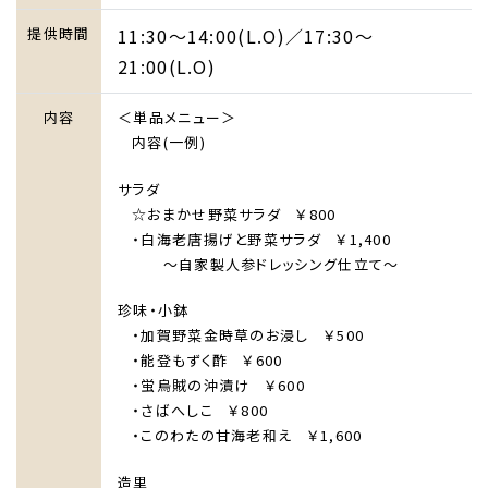
提供時間
11:30～14:00(L.O)／17:30～
21:00(L.O)
内容
＜単品メニュー＞
内容(一例)
サラダ
☆おまかせ野菜サラダ ￥800
・白海老唐揚げと野菜サラダ ￥1,400
～自家製人参ドレッシング仕立て～
珍味・小鉢
・加賀野菜金時草のお浸し ￥500
・能登もずく酢 ￥600
・蛍烏賊の沖漬け ￥600
・さばへしこ ￥800
・このわたの甘海老和え ￥1,600
造里