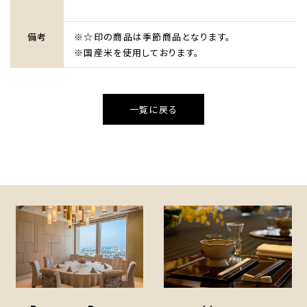
HOME
備考
※☆印の商品は季節商品となります。
ホテルのコンセプト
※国産米を使用しております。
宿泊
レストラン＆バー
一覧に戻る
ウエディング
宴会・会議・パーティー
新着情報
お問い合わせ
One Harmony